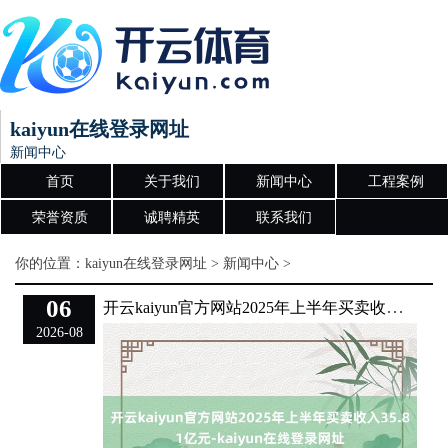
kaiyun在线登录网址
新闻中心
首页
关于我们
新闻中心
工程案例
荣誉资质
诚聘精英
联系我们
你的位置：
kaiyun在线登录网址
>
新闻中心
>
06
开云kaiyun官方网站2025年上半年买卖收入35.81亿元-kaiyun在线登录网址
2026-08