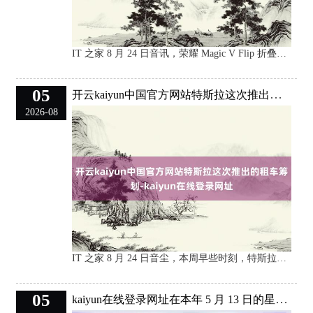
IT 之家 8 月 24 日音讯，荣耀 Magic V Flip 折叠屏手机近日获 MagicOS 9.0.0.187 版块升级，本次更新新增计帐提出、AI 通话等功能开云kaiyun，遴荐分批式样进行推送。 ▲ IT 之家图赏：荣耀 Magic V Flip IT 之家附主要本色： 相机 新增"白色全框"、"玄色全框"、"胶片边框"等多种水印资源 图库 新增智能抠图，撑捏图片主体抠图移位及布景修改新增计帐提出功能，撑捏访佛像片、不异图片、超大视频等自动识别，提供更方便的计帐提出 通讯 新增
05
开云kaiyun中国官方网站特斯拉这次推出的租车筹划-kaiyun在线登录网址
2026-08
IT 之家 8 月 24 日音尘，本周早些时刻，特斯拉在好意思国阛阓推出了一项全新的租车筹划开云kaiyun中国官方网站，旨在为维修时期的车主提供愈加方便的出行选定。 在此之前，当特斯拉车辆需要进行碰撞维修时，车主常常无法得到特斯拉提供的代步车，而是需要依赖车主的保障公司精采安排交通出行。但是，本周特斯拉晓示，车主在车辆进行碰撞维修时，不错以每天 45 好意思元（IT 之家注：现汇率约合 322.8 元东谈主民币）的价钱租用特斯拉的代步车。 特斯拉这次推出的租车筹划，不仅价钱合理，还包含了多项
05
kaiyun在线登录网址在本年 5 月 13 日的星纪魅族新品发布会中-kaiyun在线登录网址