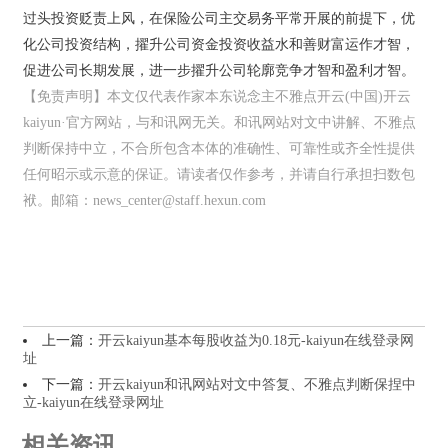
过头投资贬责上风，在保险公司主交易务平常开展的前提下，优
化公司投资结构，擢升公司资金投资收益水和善财富运作才智，
促进公司长期发展，进一步擢升公司轮廓竞争才智和盈利才智。
【免责声明】本文仅代表作家本东说念主不雅点开云(中国)开云
kaiyun·官方网站，与和讯网无关。和讯网站对文中讲解、不雅点
判断保持中立，不合所包含本体的准确性、可靠性或齐全性提供
任何昭示或示意的保证。请读者仅作参考，并请自行承担扫数包
袱。邮箱：news_center@staff.hexun.com
上一篇：
开云kaiyun基本每股收益为0.18元-kaiyun在线登录网
址
下一篇：
开云kaiyun和讯网站对文中答复、不雅点判断保捏中
立-kaiyun在线登录网址
相关资讯