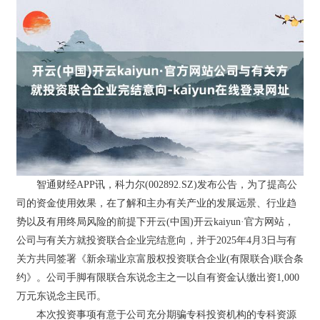
智通财经APP讯，科力尔(002892.SZ)发布公告，为了提高公
司的资金使用效果，在了解和主办有关产业的发展远景、行业趋
势以及有用终局风险的前提下开云(中国)开云kaiyun·官方网站，
公司与有关方就投资联合企业完结意向，并于2025年4月3日与有
关方共同签署《新余瑞业京富股权投资联合企业(有限联合)联合条
约》。公司手脚有限联合东说念主之一以自有资金认缴出资1,000
万元东说念主民币。
本次投资事项有意于公司充分期骗专科投资机构的专科资源