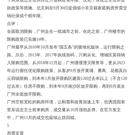
个词东说念主住房转让升值税征免年限、优化个东说念主住房贷
款政策等措施。北京则在9月30日提倡缩小非京籍家庭购房所需交
纳社保或个税年限。
点评：
全面取消限购，广州走在一线城市之前。在此之前，广州楼市的
限购政策已实施14年。
广州最早从2010年10月发布“国五条”的腹地化版块，运行限购之
路。尔后，2013年、2017年执续加码，只剩从化、增城区莫得纳
入限购范围。从2018年12月起，广州缓缓湮灭限售等，更从2023
年运行握住优化限购政策。从客岁9月放开黄埔、番禺、花都及白
云四镇限购，到本年1月放开限购区建面120过去米以上（不含120
过去米）住房不限购，到本年9月南沙区放开限购，再到9月底全
广州全面放开限购。
广州空前宽松的购房环境，让刚需和改善加速上车，也诱惑国表
里东说念主士前来购房，成交量从10月强劲反弹。在官方发文
中，广州11月的成交也延续止跌回稳。
5
房票安置