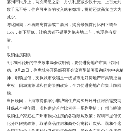
落到市民身上，两次降息之后，月供利息减少数十元、上百元到
数千元不等，住户可主管的收入略有微增，提前还款高亢也大为
减少。
与此同期，不再隔离首套或二套房，购房最低首付比例下调至
15%，创下新低，让购房者不错更为拖沓地上车，实现住有所
居。
4
取消住房限购
9月26日召开的中央政事局会议明确，要促进房地产市集止跌回
稳。9月29日，住房城乡开采部召开会议商酌部署贯彻落实中央精
神，明确提倡，支执城市极端是一线城市用好房地产市集调控自
主权，因城施策谐和住房限购政策，全力促进房地产市集止跌回
稳。
当日晚间，上海市提倡缩小非沪籍住户购买外环外住房所需交纳
社保或个税年限、虚构房贷首付比例等一系列举措；广州市晓谕
取消住户家庭在广州市购买住房的各项限购政策；深圳市提倡优
化分区限购政策、取消商品住房和商务公寓转让次第、谐和个这