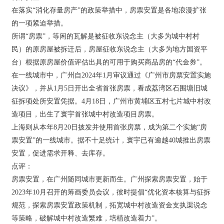
在落实“消化存量房产”的政策举措中，房票安置是各地浪漫扩张
的一项紧迫举措。
所谓“房票”，等闲的瓦解是被征收东说念主（大多为城中村村
民）的原房屋被拆迁后，房屋征收东说念主（大多为地方国资平
台）根据原房屋价值评估出具的可用于购买商品房的“代金券”。
在一线城市中，广州自2024年1月审议通过《广州市房票安置实施
决议》，并从1月5日开出全省首张房票，看成荔湾区石围塘旧城
征拆项处所安置凭据。4月18日，广州市黄埔区五村七片城中村改
造项目，出生了寰宇首张城中村改造项目房票。
上海则从本年8月20日披发并使用首张房票，成为第二个实施“房
票安置”的一线城市。据不十足统计，寰宇已有逾越40城推出房票
安置，促进需求开释、去库存。
点评：
房票安置，在广州随同城市更新而生。广州探索房票安置，始于
2023年10月召开的筹画委员会议，彼时提倡“优化资本核算与征拆
规范，探索房票安置政策机制，拓宽城中村改造资金支执渠说念
等策略，破解城中村改造繁难，培植改造着力”。