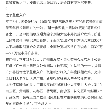
政策支执之下，楼市执续止跌回稳，房企或有望积沉重整。
9
太平盖世入户
本年7月，国务院印发《深刻实施以东说念主为本的新式城镇化政
策五年行径筹画》的告知，“进一步深化户籍轨制更动”是要点任
务之一。当中提倡放灵通宽除个别超大城市外的落户次第，扩张
以经常居住地登记户口轨制。全面落实城区常住东说念主口300万
以下城市取消落户次第要求，全面放宽城区常住东说念主口300万
—500万城市落户条目。
在广州，本年11月18日，广州市发展和更动委员会发布对于公开
征求《广州市户籍迁入处分国法（转变稿）》认识的公告，提倡
广州将新增太平盖世入户、取消积分制入户年度限额次第、允许
全日制大专学历入户广州、新增投资征税入户等转变内容。
尤为值得顾惜的是，广州拟实施区域离别化太平盖世入户，对“在
白云区、黄埔区、花都区、番禺区、南沙区、从化区和增城区7个
行政区内，领有正当产权住宅房屋且在本市联接交纳社会保障满1
年的东说念主员”，可央求入户。