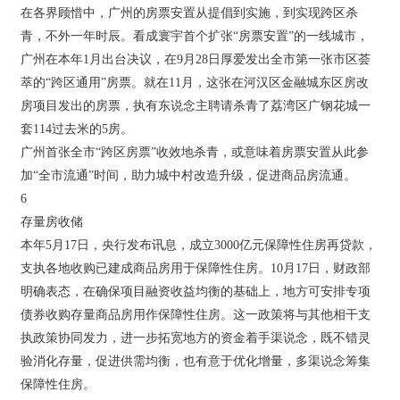
在各界顾惜中，广州的房票安置从提倡到实施，到实现跨区杀
青，不外一年时辰。看成寰宇首个扩张“房票安置”的一线城市，
广州在本年1月出台决议，在9月28日厚爱发出全市第一张市区荟
萃的“跨区通用”房票。就在11月，这张在河汉区金融城东区房改
房项目发出的房票，执有东说念主聘请杀青了荔湾区广钢花城一
套114过去米的5房。
广州首张全市“跨区房票”收效地杀青，或意味着房票安置从此参
加“全市流通”时间，助力城中村改造升级，促进商品房流通。
6
存量房收储
本年5月17日，央行发布讯息，成立3000亿元保障性住房再贷款，
支执各地收购已建成商品房用于保障性住房。10月17日，财政部
明确表态，在确保项目融资收益均衡的基础上，地方可安排专项
债券收购存量商品房用作保障性住房。这一政策将与其他相干支
执政策协同发力，进一步拓宽地方的资金着手渠说念，既不错灵
验消化存量，促进供需均衡，也有意于优化增量，多渠说念筹集
保障性住房。