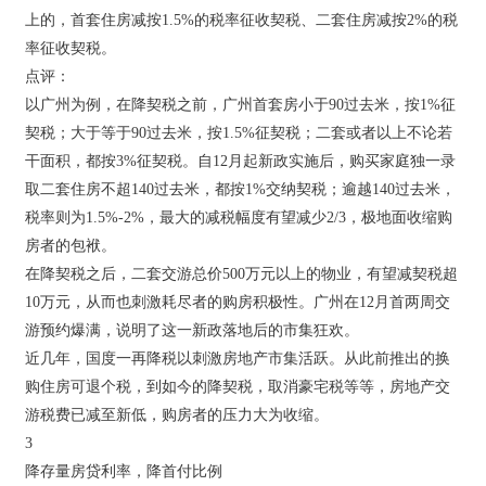
上的，首套住房减按1.5%的税率征收契税、二套住房减按2%的税
率征收契税。
点评：
以广州为例，在降契税之前，广州首套房小于90过去米，按1%征
契税；大于等于90过去米，按1.5%征契税；二套或者以上不论若
干面积，都按3%征契税。自12月起新政实施后，购买家庭独一录
取二套住房不超140过去米，都按1%交纳契税；逾越140过去米，
税率则为1.5%-2%，最大的减税幅度有望减少2/3，极地面收缩购
房者的包袱。
在降契税之后，二套交游总价500万元以上的物业，有望减契税超
10万元，从而也刺激耗尽者的购房积极性。广州在12月首两周交
游预约爆满，说明了这一新政落地后的市集狂欢。
近几年，国度一再降税以刺激房地产市集活跃。从此前推出的换
购住房可退个税，到如今的降契税，取消豪宅税等等，房地产交
游税费已减至新低，购房者的压力大为收缩。
3
降存量房贷利率，降首付比例