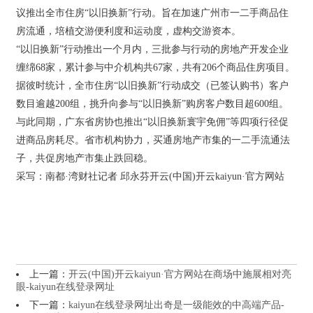
议推出全市住房“以旧换新”行动。旨在加速广州市一二手商品住
房流通，培植交游便利度和运动度，虚构交游资本。
“以旧换新”行动推出一个月内，三批参与行动的房地产开发企业
缠绵68家，累计参与中介机构共67家，共有206个商品住房项目。
据彼时统计，全市住房“以旧换新”行动成交（已签认购书）客户
数目逾越200组，挑升向参与“以旧换新”购房客户数目超600组。
与此同期，广东省房协也推出“以旧换新寰宇免佣”等四项行径促
进商品房耗尽。省市机构协力，买通房地产市集的一二手流通法
子，共促房地产市集止跌回稳。
采写：南都·湾财社记者 邱永芬开云(中国)开云kaiyun·官方网站
上一篇：
开云(中国)开云kaiyun·官方网站在商场中施展相对亮
眼-kaiyun在线登录网址
下一篇：
kaiyun在线登录网址出奇是一级能效的中高端产品-