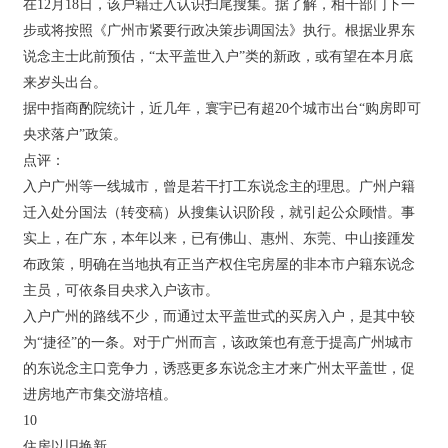
在12月18日，该户籍迁入认识扫尾搜集。据了解，相干部门下一
步或将按照《广州市紧要行政决策步调国法》执行。根据业界东
说念主士此前预估，“太平盖世入户”类的新政，或有望在本月底
来岁头出台。
据中指商酌院统计，近几年，寰宇已有超20个城市出台“购房即可
央求落户”政策。
点评：
入户广州等一线城市，曾是若干打工东说念主的理思。广州户籍
迁入处分国法（转变稿）从搜集认识阶段，就引起公众顾惜。事
实上，在广东，本年以来，已有佛山、惠州、东莞、中山接踵发
布政策，明确在当地执有正当产权住宅房屋的非本市户籍东说念
主员，可依条目央求入户该市。
入户广州的路线不少，而通过太平盖世式的买房入户，是其中较
为“捷径”的一条。对于广州而言，该政策也有意于提高广州城市
的东说念主口竞争力，诱惑更多东说念主才来广州太平盖世，促
进房地产市集交游培植。
10
住房以旧换新