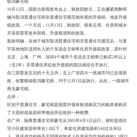
取消豪宅税
10月12日，国新办新闻发布会上，财政部默示，正在攥紧商酌明
确与取消普通住宅和非普通住宅规范相衔尾的升值税、地皮升值
税政策。一个月后，11月13日，财政部、税务总局、住房和城乡
开采部荟萃发布契税、升值税谐和的政策。
新政明确，在相干城市取消普通住宅和非普通住宅规范后，与寰
宇其他地区适用长入的个东说念主销售住房升值税政策，原针对
北京、上海、广州、深圳4个城市个东说念主销售已购买2年以上
（含2年）非普通住房征收升值税的国法相应住手执行。
自三部委发文后的十天之内，北上广深四大一线城市均已反馈新
政，纷繁晓谕取消豪宅税，均于12月1日起执行。从此，一线城市
再无豪宅税。
点评：
区别于普通住宅，豪宅税是国度对领有较强购买力的购房者购买
了大面积或低容积率物业所征收的一种税费。
在广州，隔离普通住宅和豪宅从2005年6月1日运行。彼时提倡住
宅小区建筑容积率在1.0以下，单套住房建筑面积144过去米以
上，践诺成交价钱高于同级别地皮上住房平均交游价钱的1.2倍以