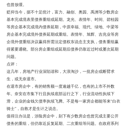
也曾放缓。
贬抑当今，据不十足统计，富力、融创、奥园、禹洲等少数房企
基本完成境表里债券重组或延期。龙光、表情年、时间、碧桂园
等房企基本完成境内债券延期，中原幸福、现代、绿地、中梁等
房企基本完成境外债券延期或重组。表情年、旭辉、吉兆业等房
企境外债重组决议赢得所需法定债权东说念主支执，债务重组赢
得紧要通晓。部分房企重组或延期后债券仍靠近过时或屡次延期
问题。
点评：
这几年，房地产行业深陷谐和，大浪淘沙，一批房企或断臂求
生，或无奈退市。
在退市房企中，有的销售额一度逾越千亿，也有的上市不外数
年。奈安在市集下行且执续底部运行之下，行业流动性执续下
滑，企业的金钱欠债率执续飞腾。不是每一家房企都能等来“白衣
骑士”，自救才是生计之说念。
值得注办法是，涉险房企中，刻下有少数房企也曾完成主要公开
债务的重组，但仍靠近反复延期、二次重组等问题。在政府系列