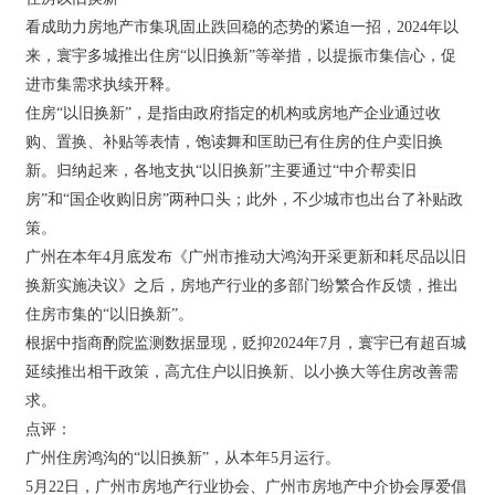
看成助力房地产市集巩固止跌回稳的态势的紧迫一招，2024年以
来，寰宇多城推出住房“以旧换新”等举措，以提振市集信心，促
进市集需求执续开释。
住房“以旧换新”，是指由政府指定的机构或房地产企业通过收
购、置换、补贴等表情，饱读舞和匡助已有住房的住户卖旧换
新。归纳起来，各地支执“以旧换新”主要通过“中介帮卖旧
房”和“国企收购旧房”两种口头；此外，不少城市也出台了补贴政
策。
广州在本年4月底发布《广州市推动大鸿沟开采更新和耗尽品以旧
换新实施决议》之后，房地产行业的多部门纷繁合作反馈，推出
住房市集的“以旧换新”。
根据中指商酌院监测数据显现，贬抑2024年7月，寰宇已有超百城
延续推出相干政策，高亢住户以旧换新、以小换大等住房改善需
求。
点评：
广州住房鸿沟的“以旧换新”，从本年5月运行。
5月22日，广州市房地产行业协会、广州市房地产中介协会厚爱倡