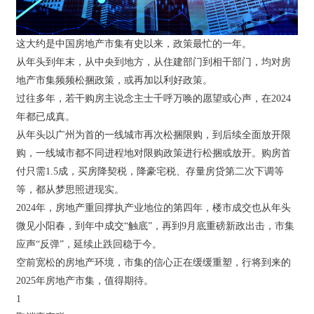
这大约是中国房地产市集有史以来，政策最忙的一年。
从年头到年末，从中央到地方，从住建部门到相干部门，均对房
地产市集频频松捆政策，或再加以利好政策。
过往多年，若干购房主说念主士千呼万唤的愿望或心声，在2024
年都已成真。
从年头以广州为首的一线城市再次松捆限购，到后续全面放开限
购，一线城市都不同进程地对限购政策进行松捆或放开。购房首
付只需1.5成，买房降契税，降豪宅税、存量房贷第二次下调等
等，都从梦思照进现实。
2024年，房地产重回撑执产业地位的第四年，楼市成交也从年头
微见小阳春，到年中成交“触底”，再到9月底重磅新政出击，市集
应声“反弹”，延续止跌回稳于今。
空前宽松的房地产环境，市集的信心正在缓缓重塑，行将到来的
2025年房地产市集，值得期待。
1