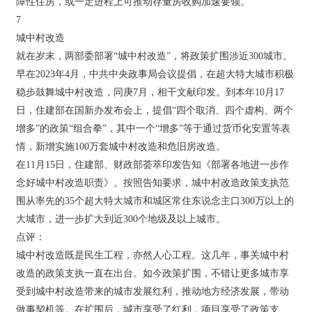
障性住房，或一定进程上可推动存量房收购加速要领。
7
城中村改造
就在岁末，两部委部署“城中村改造”，将政策扩围涉近300城市。
早在2023年4月，中共中央政事局会议提倡，在超大特大城市积极
稳步鼓舞城中村改造，同庚7月，相干文献印发。到本年10月17
日，住建部在国新办发布会上，提倡“四个取消、四个虚构、两个
增多”的政策“组合拳”，其中一个“增多”等于通过货币化安置等表
情，新增实施100万套城中村改造和危旧房改造。
在11月15日，住建部、财政部荟萃印发告知《部署各地进一步作
念好城中村改造职责》。按照告知要求，城中村改造政策支执范
围从率先的35个超大特大城市和城区常住东说念主口300万以上的
大城市，进一步扩大到近300个地级及以上城市。
点评：
城中村改造既是民生工程，亦然人心工程。这几年，事关城中村
改造的政策支执一直在出台。如今政策扩围，不错让更多城市享
受到城中村改造带来的城市发展红利，推动地方经济发展，带动
做事契机等。在扩围后，城市享受了红利，项目享受了政策支