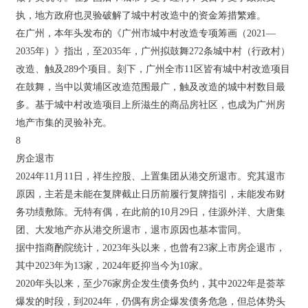
执，地方政府也灵验破解了城中村改造中的资金筹措繁难。
在广州，本年头发布的《广州市城中村改造专项筹画（2021—
2035年）》指出，至2035年，广州拟鼓舞272条城中村（行政村）
改造、触及289个项目。刻下，广州全市11区皆有城中村改造项目
在鼓舞，当中以黄埔区改造范围最广，触及改造的城中村数目最
多。基于城中村改造项目上所滋生的商品房社区，也成为广州房
地产市集的灵验补充。
8
房企退市
2024年11月11日，祥生控股、上置集团从港交所退市。究其退市
原因，主若是未能在复牌截止日历前履行复牌指引，未能发布财
务功绩敷陈。无特有偶，在此前的10月29日，佳源外洋、大唐集
团、大发地产亦从港交所退市，退市原因也基本雷同。
据中指商酌院统计，2023年头以来，也曾有23家上市房企退市，
其中2023年为13家，2024年贬抑当今为10家。
2020年头以来，至少76家房企发生债务负约，其中2022年是荟萃
爆发的时段，到2024年，仍偶有房企爆发债务危急，但总体势头