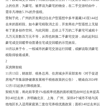
上的住房，为豪宅。被界说为豪宅的物业，在二手交游经由中，
需非凡增收5.3%的升值税。
受制于此，广州的开发商过往在户型遐想中多半遁藏143至144过
去米的面积段。如今豪宅税取消之后，开发商在户型遐想上无疑
有了更多创作空间。与此同期，总价上千万的二手豪宅可减税十
几万元至数百万元不等，从而也刺激二手豪宅交游，由此起到以
豪宅成交回暖带动普通住宅成交回暖的示范效应。
10月以来于今，一线城市的豪宅交游运行回暖，或解说取消豪宅
税取得较着成果。
2
买房降契税
11月13日，财政部、税务总局、住房城乡开采部发布《对于促进
房地产市集寂静健康发展相干税收政策的公告》，晓谕自2024年
12月1日起执行降税政策。
契税方面，将此前享受1%低税率优惠的面积规范由90过去米提高
到140过去米，并明确北京、上海、广州、深圳4个城市不错与其
他地区长入适用家庭第二套住宅券税优惠政策；面积140过去米以