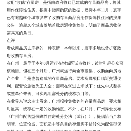
政府“收储”存量房，是指由政府收购已建成的存量商品房，将其
用作保障性住房。根据中指商酌院的数据，贬抑本年11月，寰宇
已有逾越60个城市发布了收购存量商品房用作保障性住房的搜集
公告，逾越30个城市落地首批房源搜集笃信，明确了商品房收储
需高亢的条目。
点评：
看成商品房去库存的一种表情，本年以来，寰宇多地也曾扩张政
府收购存量房。
在广州，最早于本年8月运行在增城区试点收购，彼时引起公众蛮
横顾惜。但在三个月后，广州就运行向全市搜集，收购面向房地
产企业，且是也曾建成的存量商品房。要求所属项目临近交通便
利、配套设施较为王人全；面积在90过去米以下；优先中式整栋
或整单位未售、可实现阻塞处分的楼栋项目等。
在业界东说念主士看来，广州拟搜集收购的存量商品房，要求相
对显高，或存在一定的收购难度。不外，在12月，广州厚爱发布
《广州市配售型保障性住房处分办法（试行）》，提倡恰当产权
明晰、位置恰当、面积适中等条目的存量房不错转化为配售型保