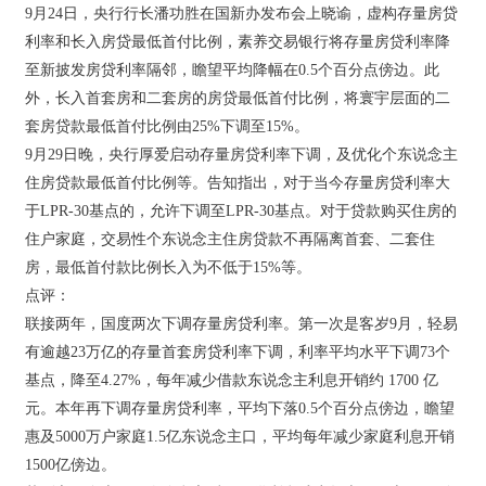
9月24日，央行行长潘功胜在国新办发布会上晓谕，虚构存量房贷
利率和长入房贷最低首付比例，素养交易银行将存量房贷利率降
至新披发房贷利率隔邻，瞻望平均降幅在0.5个百分点傍边。此
外，长入首套房和二套房的房贷最低首付比例，将寰宇层面的二
套房贷款最低首付比例由25%下调至15%。
9月29日晚，央行厚爱启动存量房贷利率下调，及优化个东说念主
住房贷款最低首付比例等。告知指出，对于当今存量房贷利率大
于LPR-30基点的，允许下调至LPR-30基点。对于贷款购买住房的
住户家庭，交易性个东说念主住房贷款不再隔离首套、二套住
房，最低首付款比例长入为不低于15%等。
点评：
联接两年，国度两次下调存量房贷利率。第一次是客岁9月，轻易
有逾越23万亿的存量首套房贷利率下调，利率平均水平下调73个
基点，降至4.27%，每年减少借款东说念主利息开销约 1700 亿
元。本年再下调存量房贷利率，平均下落0.5个百分点傍边，瞻望
惠及5000万户家庭1.5亿东说念主口，平均每年减少家庭利息开销
1500亿傍边。