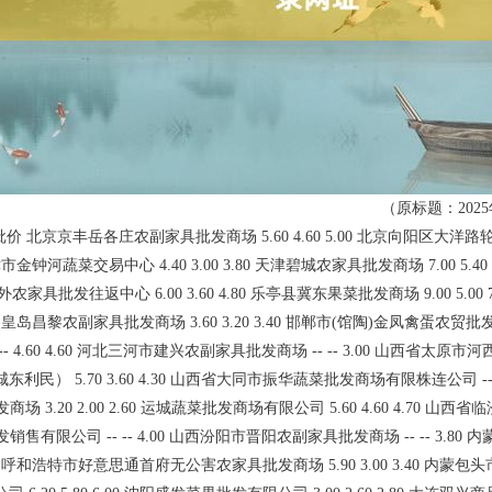
（原标题：202
兴农副家具批发商场 -- -- 3.00 山西省太原市河西农家具有限公司 5.20 5.20 5.20 山西太原丈子头农家具物流园（原城东利民） 5.70 3.60 4.30 山西省大同市振华蔬菜批发商场有限株连公司 -- -- 3.20 阳泉农家具批发商场有限公司 -- -- 4.00 山西新绛县蔬菜批发商场 3.20 2.00 2.60 运城蔬菜批发商场有限公司 5.60 4.60 4.70 山西省临汾市尧都区奶牛场尧丰农副家具批发商场 -- -- 4.40 孝义市绿海蔬菜批发销售有限公司 -- -- 4.00 山西汾阳市晋阳农副家具批发商场 -- -- 3.80 内蒙古呼和浩特市东瓦窑农副家具批发商场有限株连公司 4.60 4.00 4.40 呼和浩特市好意思通首府无公害农家具批发商场 5.90 3.00 3.40 内蒙包头市友谊蔬菜批发商场 4.00 4.00 4.00 鄂尔多斯市万家惠农贸商场有限公司 6.20 5.80 6.00 沈阳盛发菜果批发有限公司 3.00 2.60 2.80 大连双兴商品城有限公司 3.00 2.00 2.50 辽宁鞍山宁远农家具批发商场 5.00 3.00 4.00 阜新市瑞轩实业发展有限公司 2.80 2.40 2.60 辽宁向阳市果菜批发商场 6.40 4.00 5.20 吉林省辽源市仙城物流园区有限公司 3.00 2.40 2.60 白山市星泰批发商场有限公司 -- -- 3.40 哈尔滨哈达农副家具有限公司 5.60 5.20 5.40 黑龙江省华博农家具商场有限公司 3.60 1.60 3.20 上海农家具中心批发商场沟通措置有限公司 5.00 4.00 4.50 上海市江桥批发商场沟通措置有限公司 7.00 2.60 4.30 江苏宜兴市瑞德蔬菜果品批发商场有限公司 12.00 9.00 10.50 江苏无锡向阳农家具大商场 -- -- 4.54 徐州农副家具中心批发商场 6.00 4.00 5.00 徐州东高农家具商场措置有限公司 6.40 3.40 4.60 江苏凌家塘商场发展有限公司 7.00 2.00 3.40 江苏苏浙皖鸿沟商场发展有限公司 -- -- 10.00 江苏苏州南环桥农副家具批发商场 6.00 1.60 3.80 江苏省苏中农副家具往返中心有限公司 -- -- 3.00 江苏联谊农副家具批发商场 6.00 3.00 6.00 浙江良渚蔬菜商场开辟有限公司 -- -- 9.00 杭州农副家具物流中心南庄兜农家具批发商场 -- -- 9.00 宁波蔬菜批发商场有限公司 5.30 2.30 4.00 嘉善绿洲商场诞生有限公司 9.00 5.00 7.00 浙江嘉兴蔬菜批发往返商场 -- -- 6.96 绍兴市蔬菜果品批发往返商场有限公司 -- -- 8.00 