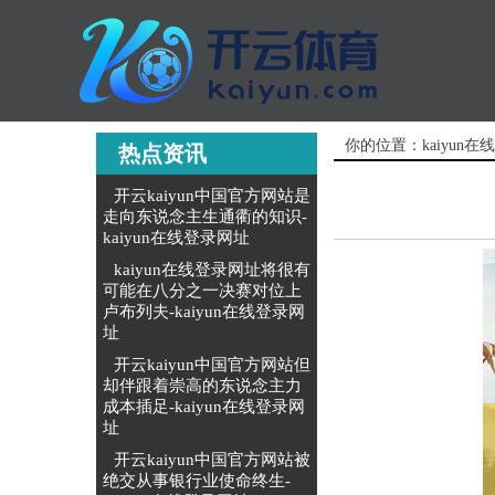
你的位置：
kaiyun
热点资讯
开云kaiyun中国官方网站是
走向东说念主生通衢的知识-
kaiyun在线登录网址
kaiyun在线登录网址将很有
可能在八分之一决赛对位上
卢布列夫-kaiyun在线登录网
址
开云kaiyun中国官方网站但
却伴跟着崇高的东说念主力
成本插足-kaiyun在线登录网
址
开云kaiyun中国官方网站被
绝交从事银行业使命终生-