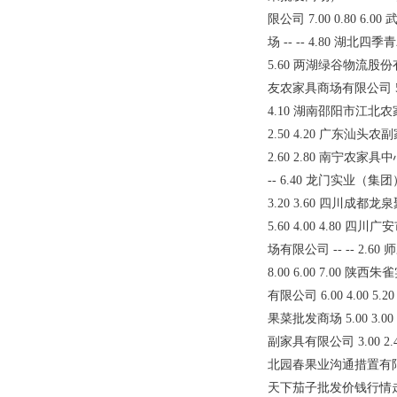
天下茄子批发价钱行情