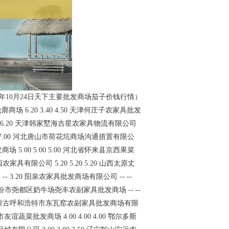
5年10月24日天下主要批发商场茄子价钱行情）
义乌市商场发展集团有限公司农批措置分公司 6.00 3.00 5.30 安徽合肥周谷堆农家具批发商场 7.00 6.00 6.50 蚌埠海吉星农家具物流有限公司 7.00 7.00 7.00 安徽省淮北市中瑞农家具批发商场 -- -- 5.00 安徽安庆市龙狮桥蔬菜批发商场 8.00 5.00 6.50 天长市永福农副家具批发商场 5.00 4.20 4.60 阜阳农家具中心批发商场 5.00 4.00 4.40 北海果业砀山惠丰商场有限公司 -- -- 4.60 福建省福州市海峡蔬菜批发商场 8.56 0.86 4.11 南昌深圳农家具中心批发商场有限公司 5.00 4.40 4.70 江西乐平蔬菜农家具批发大商场 3.00 2.60 2.80 江西九江琵琶湖农家具物流有限公司 8.00 3.00 7.20 江西永丰县蔬菜批发商场 -- -- 4.20 山东章丘刁镇蔬菜批发商场 5.00 2.00 3.00 青岛抚顺道蔬菜副食物批发商场股份有限公司 9.00 7.00 8.00 青岛东庄头蔬菜批发商场有限公司 5.60 2.00 4.60 青岛市城阳蔬菜水家具批发商场有限公司 8.00 5.00 7.00 山东青岛黄河路农家具批发商场 8.00 8.00 8.00 山东威海市农副家具批发商场 7.00 5.00 7.00 山东滨州(六街）鲁北蔬菜批发商场 -- -- 6.00 山东喜地农家具商场措置有限公司 6.76 6.40 6.60 河南万邦国外农家具物流股份有限公司 7.60 7.20 7.40 河南内黄果蔬城有限公司 -- -- 3.90 河南濮阳宏进农副家具批发商场有限公司（原河南濮阳蔬菜瓜果批发商场） -- -- 5.20