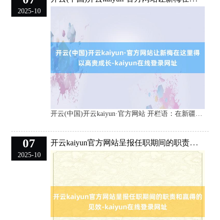
2025-10
开云(中国)开云kaiyun·官方网站 开栏语：在新疆的浩大地皮上，情景以四季为序目田孕育，将高原的阳光、大漠的风沙与雪山的融水凝结成独到风范。即日起，南边农村报相配推出“疆品上新”栏目，每月精选草率新疆情景，为您溯源产地故事，呈现绿洲至味，提供实用指南。敬请垂注。 这个八月，吃什么不错“梅有苦恼”？ 哪个生果搭子，不错让东说念主尽享“梅好时光”？ 谜底天然是——伽师新梅。 伽师，维吾尔语称为“排孜阿瓦提”，意为好意思艳宽裕之地，它是塔克拉玛干沙漠西缘的一块绿洲。沿着国说念往县城深处走，戈壁滩
07
开云kaiyun官方网站呈报任职期间的职责和赢得的见效-kaiyun在线登录网址
2025-10