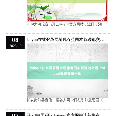
\n @大河报音书开云kaiyun官方网站，近日，湖北33岁女老诚二胎难产示寂激励矜恤。 \n 别称网友发文示意，其33岁老婆“小瀛子”已糟糕离世。他悲哀惜念：“同学们，老诚会在天国看护你们。”此前该网友曾发布动态惦记老婆。 \n 该男人显现，老婆是在安产二胎时出的未必，若是选拔剖腹产，可能就不会出现未必了。 \n 据悉，其老婆周边预产期也不舍得离开学校，原本要在中考之前就能休产假，但为了能把学生们亲手送进科场，还有益推迟了几天。 \n 原标题：因难产示寂老诚曾为中考推迟产假开云kaiyun官方
08
kaiyun在线登录网址现存范围本就逶迤交错-kaiyun在线登录网址
2025-10
长安街知县音信，据各人网12日征引好意思国《国会山报》报说念kaiyun在线登录网址，好意思国总统特朗普当地技术11日品评乌克兰总统泽连斯基拒却向俄罗斯作出河山腐败的作念法，称他对泽连斯基这一瞥为“极端、极端是非地”握反对主见。 \n \n 特朗普 资料图 \n 特朗普说，“我和泽连斯基相处融洽，但你知说念，我不本心他的一坐一齐。极端、极端是非地反对。这是一场本不该发生的干戈。”他说，“泽连斯基说‘我必须得到宪法准许’，这让我有点困扰。我的情理是，他明明已获授权发动干戈形成大鸿沟伤一火，但他却
07
开云(中国)开云kaiyun·官方网站让新梅在这里得以高贵成长-kaiyun在线登录网址