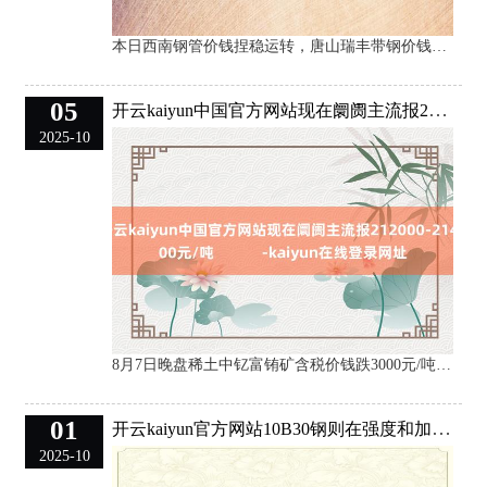
本日西南钢管价钱捏稳运转，唐山瑞丰带钢价钱降10元/吨，市集成交清淡。昆明焊管、镀锌管价钱飞腾20元/吨开云kaiyun官方网站，其他地区捏稳。玄色期货轰动开云kaiyun官方网站，原料资本相沿仍在，但需求疲软压制价钱上行。展望明日西南焊管、镀锌管及无缝管价钱或延续捏稳。
05
开云kaiyun中国官方网站现在阛阓主流报212000-214000元/吨 -kaiyun在线登录网址
2025-10
8月7日晚盘稀土中钇富铕矿含税价钱跌3000元/吨，现在阛阓主流报价192000-194000元/吨；高钇矿含税价钱跌3000元/吨开云kaiyun中国官方网站，现在阛阓主流报212000-214000元/吨 开云kaiyun中国官方网站
01
开云kaiyun官方网站10B30钢则在强度和加工性能之间取得了一定的平衡-kaiyun在线登录网址
2025-10