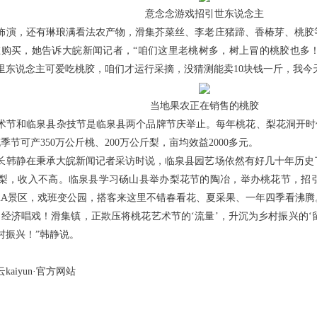
意念念游戏招引世东说念主
饰演，还有琳琅满看法农产物，滑集芥菜丝、李老庄猪蹄、香椿芽、桃胶
在购买，她告诉大皖新闻记者，“咱们这里老桃树多，树上冒的桃胶也多
东说念主可爱吃桃胶，咱们才运行采摘，没猜测能卖10块钱一斤，我今天
当地果农正在销售的桃胶
术节和临泉县杂技节是临泉县两个品牌节庆举止。每年桃花、梨花洞开时候
季节可产350万公斤桃、200万公斤梨，亩均效益2000多元。
长韩静在秉承大皖新闻记者采访时说，临泉县园艺场依然有好几十年历史
梨，收入不高。临泉县学习砀山县举办梨花节的陶冶，举办桃花节，招
2A景区，戏班变公园，搭客来这里不错春看花、夏采果、一年四季看沸腾
经济唱戏！滑集镇，正欺压将桃花艺术节的‘流量’，升沉为乡村振兴的‘留
村振兴！”韩静说。
kaiyun·官方网站