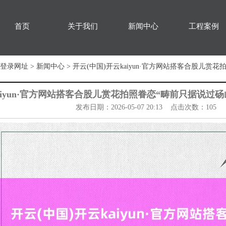
首页
关于我们
新闻中心
工程案例
在线登录网址
>
新闻中心
> 开云(中国)开云kaiyun·官方网站搭客合股儿赏
aiyun·官方网站搭客合股儿赏花拍照眷恋“畴前只据说过砀山
发布日期：2026-05-07 20:13 点击次数：105