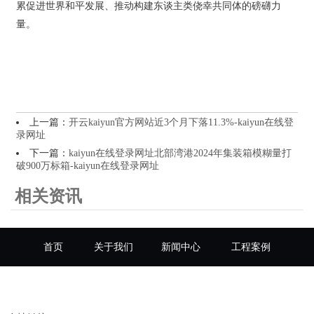
累促进世界和平发展、推动构建东谈主类侥幸共同体的磅礴力
量。
上一篇：
开云kaiyun官方网站近3个月下落11.3%-kaiyun在线登
录网址
下一篇：
kaiyun在线登录网址北部湾港2024年集装箱模糊量打
破900万标箱-kaiyun在线登录网址
相关资讯
首页
关于我们
新闻中心
工程案例
荣誉资质
诚聘精英
联系我们