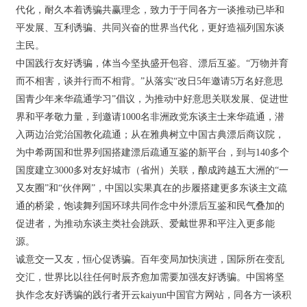
代化，耐久本着诱骗共赢理念，致力于于同各方一谈推动已毕和
平发展、互利诱骗、共同兴奋的世界当代化，更好造福列国东谈
主民。
中国践行友好诱骗，体当今坚执盛开包容、漂后互鉴。“万物并育
而不相害，谈并行而不相背。”从落实“改日5年邀请5万名好意思
国青少年来华疏通学习”倡议，为推动中好意思关联发展、促进世
界和平孝敬力量，到邀请1000名非洲政党东谈主士来华疏通，潜
入两边治党治国教化疏通；从在雅典树立中国古典漂后商议院，
为中希两国和世界列国搭建漂后疏通互鉴的新平台，到与140多个
国度建立3000多对友好城市（省州）关联，酿成跨越五大洲的“一
又友圈”和“伙伴网”，中国以实果真在的步履搭建更多东谈主文疏
通的桥梁，饱读舞列国环球共同作念中外漂后互鉴和民气叠加的
促进者，为推动东谈主类社会跳跃、爱戴世界和平注入更多能
源。
诚意交一又友，恒心促诱骗。百年变局加快演进，国际所在变乱
交汇，世界比以往任何时辰齐愈加需要加强友好诱骗。中国将坚
执作念友好诱骗的践行者开云kaiyun中国官方网站，同各方一谈积